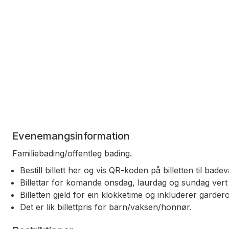
Evenemangsinformation
Familiebading/offentleg bading.
Bestill billett her og vis QR-koden på billetten til bad
Billettar for komande onsdag, laurdag og sundag vert l
Billetten gjeld for ein klokketime og inkluderer gardero
Det er lik billettpris for barn/vaksen/honnør.