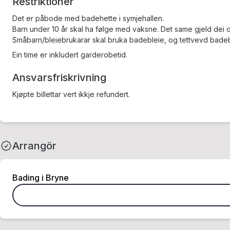
Restriktioner
Det er påbode med badehette i symjehallen.
Barn under 10 år skal ha følge med vaksne. Det same gjeld dei o
Småbarn/bleiebrukarar skal bruka badebleie, og tettvevd badeb
Ein time er inkludert garderobetid.
Ansvarsfriskrivning
Kjøpte billettar vert ikkje refundert.
Arrangör
Bading i Bryne