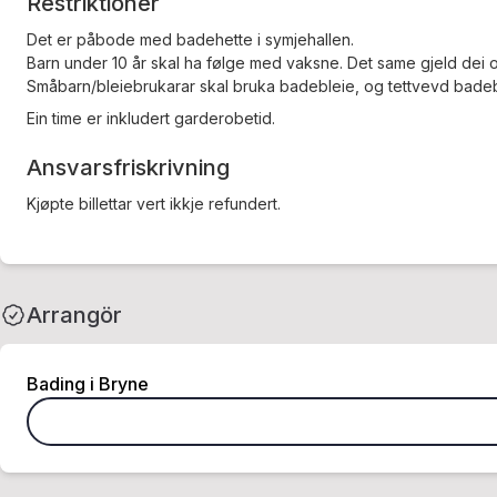
Restriktioner
Det er påbode med badehette i symjehallen.
Barn under 10 år skal ha følge med vaksne. Det same gjeld dei o
Småbarn/bleiebrukarar skal bruka badebleie, og tettvevd badeb
Ein time er inkludert garderobetid.
Ansvarsfriskrivning
Kjøpte billettar vert ikkje refundert.
Arrangör
Bading i Bryne