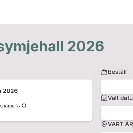
 symjehall 2026
Beställ
n 2026
Valt dat
ty.name }}
VART Ä