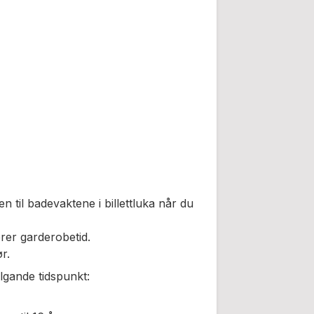
ten til badevaktene i billettluka når du
erer garderobetid.
r.
ølgande tidspunkt: