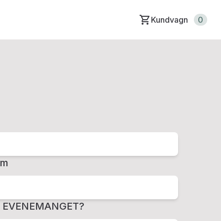
Kundvagn
0
um
R EVENEMANGET?