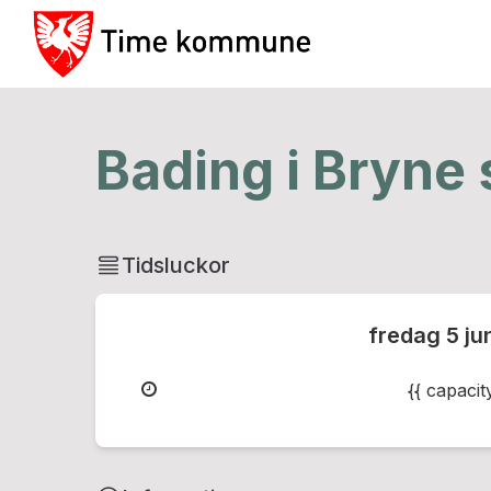
Bading i Bryne
Tidsluckor
fredag
5 ju
{{ capaci