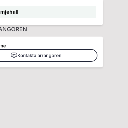
mjehall
ANGÖREN
yne
Kontakta arrangören