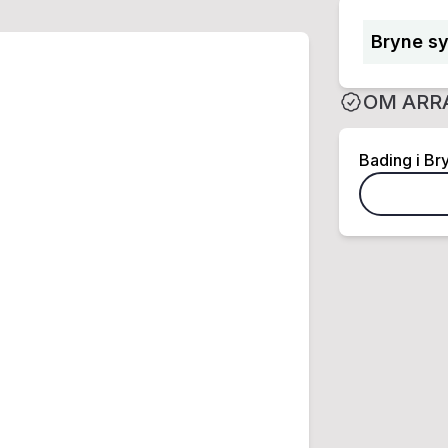
Bryne sy
OM ARR
Bading i Br