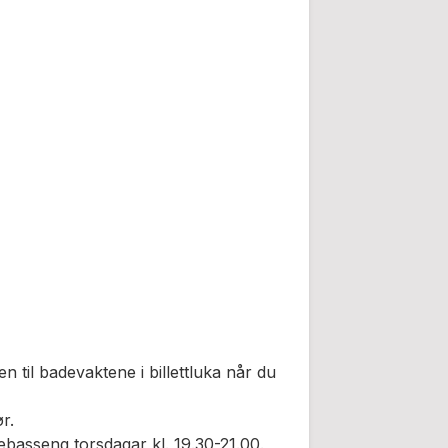
ten til badevaktene i billettluka når du
r.
sebasseng torsdagar kl. 19.30-21.00.