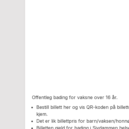
Offentleg bading for vaksne over 16 år.
Bestill billett her og vis QR-koden på billet
kjem.
Det er lik billettpris for barn/vaksen/honnø
Billetten gjeld for bading i Sivdammen hel