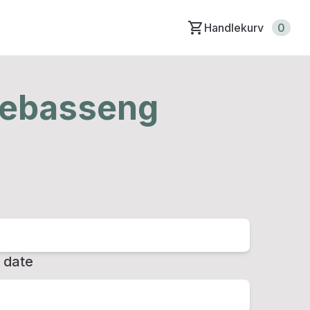
Handlekurv
0
sebasseng
 date