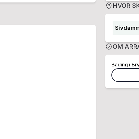
HVOR SK
Sivdamm
OM ARR
Bading i Br