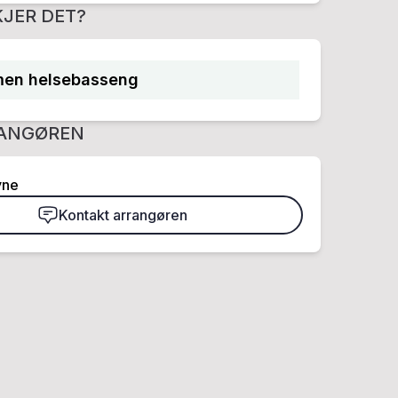
JER DET?
en helsebasseng
ANGØREN
yne
Kontakt arrangøren