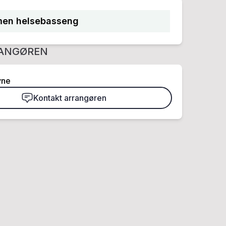
en helsebasseng
ANGØREN
yne
Kontakt arrangøren