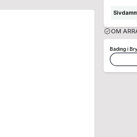
Sivdamm
OM ARR
Bading i Br