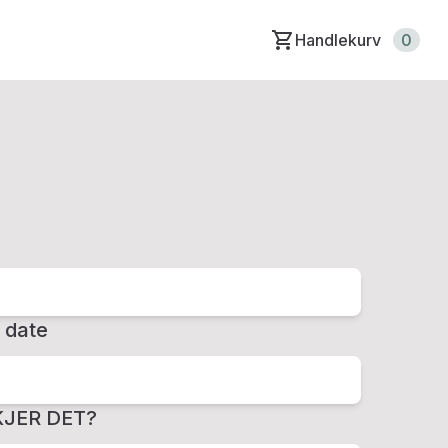
Handlekurv
0
 date
JER DET?