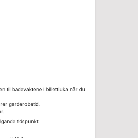
ten til badevaktene i billettluka når du
erer garderobetid.
r.
ølgande tidspunkt: