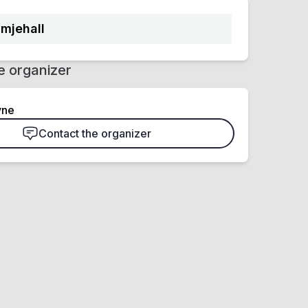
mjehall
e organizer
yne
Contact the organizer