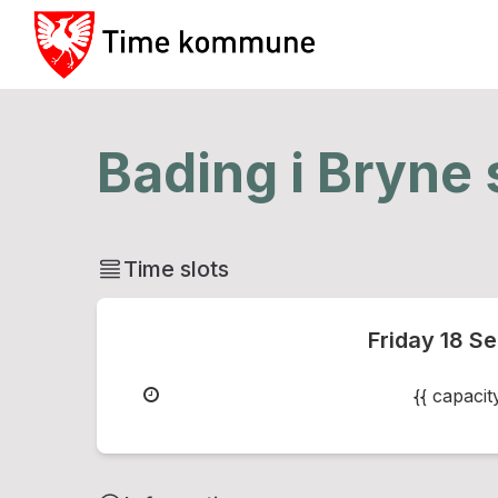
Bading i Bryne
Time slots
Friday
18 S
{{ capaci