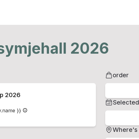
 symjehall 2026
order
ep 2026
Selected
ty.name }}
Where's 