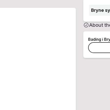
Bryne sy
About th
Bading i Br